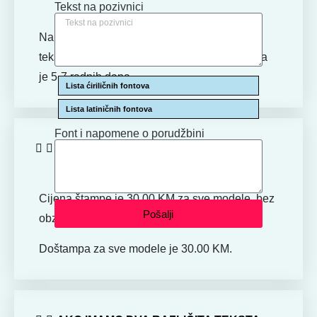
Tekst na pozivnici
Nakon Vaše potvrde da je sve u redu sa
tekstom, vrijeme potrebno za izradu pozivnica
je 5-7 radnih dana.
Lista ćiriličnih fontova
Lista latiničnih fontova
Font i napomene o porudžbini
KOJA JE CIJENA ŠTAMPE?
Cijena štampe je 30.00 KM za sve modele, bez
Pošalji
obzira na količinu.
Doštampa za sve modele je 30.00 KM.