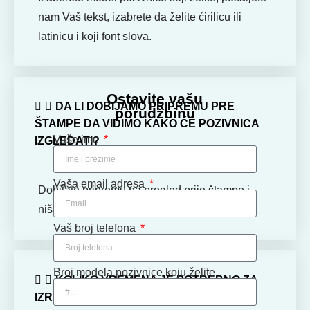
nam Vaš tekst, izabrete da želite ćirilicu ili
latinicu i koji font slova.
Ostavite vašu
DA LI DOBIJAMO PRIPREMU PRE
porudžbinu
ŠTAMPE DA VIDIMO KAKO ĆE POZIVNICA
Vaše ime
IZGLEDATI?
Vaša email adresa
Dobijate pripremu na pregled prije štampe i
ništa ne radimo bez Vašeg odobrenja.
Vaš broj telefona
Broj modela pozivnice koju želite
KOLIKO VREMENA JE POTREBNO ZA
IZRADU POZIVNICA?